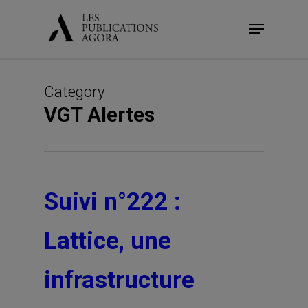
Skip
Menu
to
main
content
Category
VGT Alertes
Suivi n°222 :
Lattice, une
infrastructure