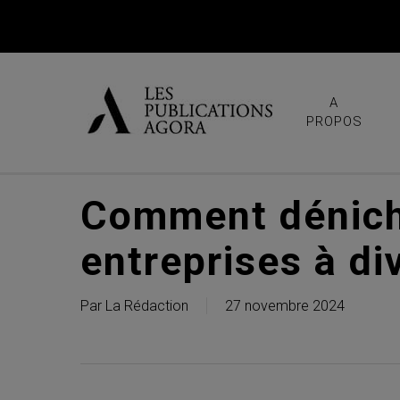
Skip
to
main
content
A
PROPOS
Comment déniche
entreprises à di
Par
La Rédaction
27 novembre 2024