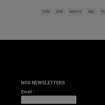
27W
D7G
MCPHY
NEL
PC
NOS NEWSLETTERS
Email :