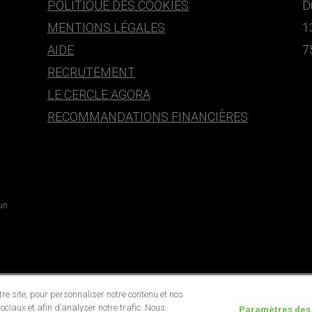
POLITIQUE DES COOKIES
D
MENTIONS LÉGALES
1
AIDE
7
RECRUTEMENT
LE CERCLE AGORA
RECOMMANDATIONS FINANCIÈRES
 un
e site, pour personnaliser notre contenu et nos
ociaux et afin d’analyser notre trafic. Nous
Paramètres des