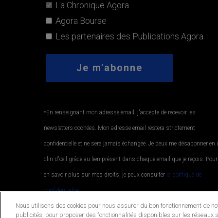
La Chronique Agora
Agora Bourse
Les partenaires des Publications Agora
*En renseignant mon adresse email, j'accepte de recevoir les
newsletters cochées. Mon adresse email restera strictement
confidentielle et ne sera jamais échangée. Je peux me désabonner en
clin d'œil grâce au lien présent dans chaque email que je reçois. Pour
en savoir plus sur mes droits, je peux consulter
la politique de
confidentialité.
.
Nous utilisons des cookies pour nous assurer du bon fonctionnement de notr
publicités, pour proposer des fonctionnalités disponibles sur les réseaux s