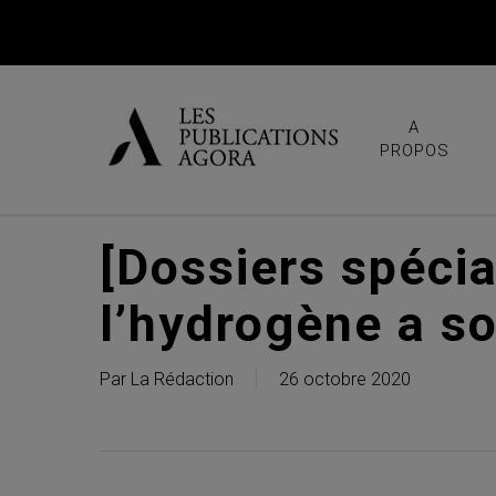
Skip
to
main
content
A
PROPOS
[Dossiers spécia
l’hydrogène a s
Par
La Rédaction
26 octobre 2020