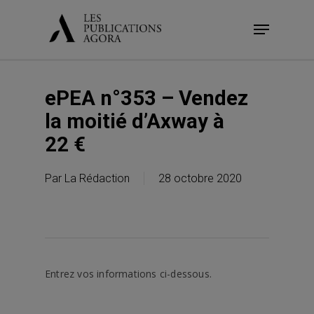
Skip
Menu
to
main
content
ePEA n°353 – Vendez
la moitié d’Axway à
22 €
Par
La Rédaction
28 octobre 2020
Entrez vos informations ci-dessous.