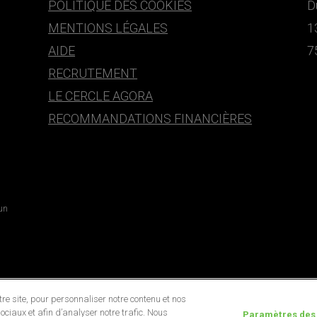
POLITIQUE DES COOKIES
D
MENTIONS LÉGALES
1
AIDE
7
RECRUTEMENT
LE CERCLE AGORA
RECOMMANDATIONS FINANCIÈRES
 un
e site, pour personnaliser notre contenu et nos
ociaux et afin d’analyser notre trafic. Nous
Paramètres des