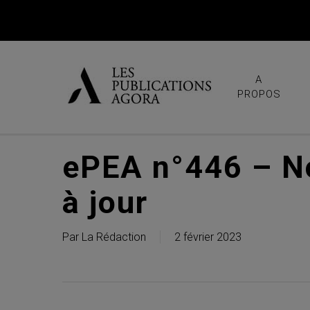
Skip
to
main
content
A
PROPOS
ePEA n°446 – No
à jour
Par
La Rédaction
2 février 2023