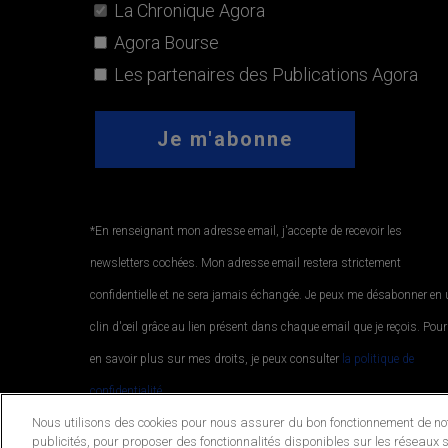
La Chronique Agora
Agora Bourse
Les partenaires des Publications Agora
*En renseignant mon adresse email, j'accepte de recevoir les
newsletters cochées. Mon adresse email restera strictement
confidentielle et ne sera jamais échangée. Je peux me désabonner en
clin d'œil grâce au lien présent dans chaque email que je reçois. Pour
en savoir plus sur mes droits, je peux consulter
la politique de
confidentialité.
.
Nous utilisons des cookies pour nous assurer du bon fonctionnement de notr
publicités, pour proposer des fonctionnalités disponibles sur les réseaux s