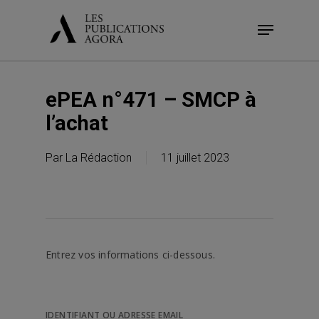
Skip
Menu
to
main
content
ePEA n°471 – SMCP à
l’achat
Par
La Rédaction
11 juillet 2023
Entrez vos informations ci-dessous.
IDENTIFIANT OU ADRESSE EMAIL