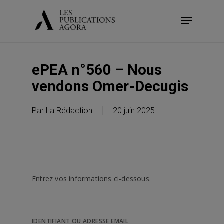
Skip
Menu
to
main
content
ePEA n°560 – Nous
vendons Omer-Decugis
Par
La Rédaction
20 juin 2025
Entrez vos informations ci-dessous.
IDENTIFIANT OU ADRESSE EMAIL