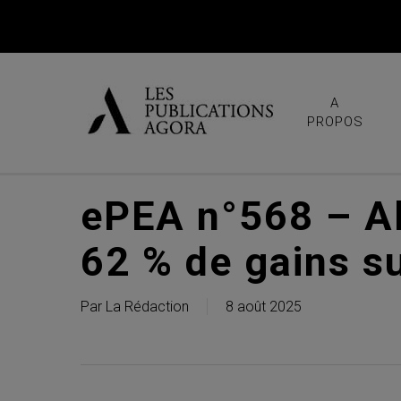
Skip
to
main
content
A
PROPOS
ePEA n°568 – Al
62 % de gains s
Par
La Rédaction
8 août 2025