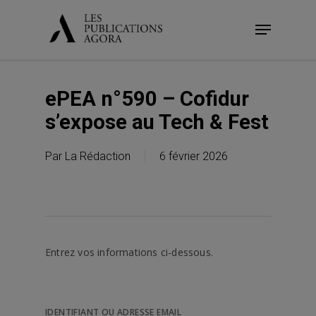
Skip
Menu
to
main
content
ePEA n°590 – Cofidur
s’expose au Tech & Fest
Par
La Rédaction
6 février 2026
Entrez vos informations ci-dessous.
IDENTIFIANT OU ADRESSE EMAIL