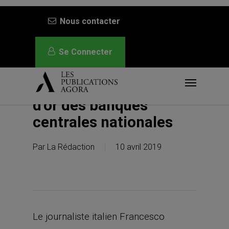
Skip
Nous contacter
to
main
Se Connecter
content
eSSW – La BCE veut
Menu
contrôler les ventes
d’or des banques
centrales nationales
Par
La Rédaction
10 avril 2019
Le journaliste italien Francesco