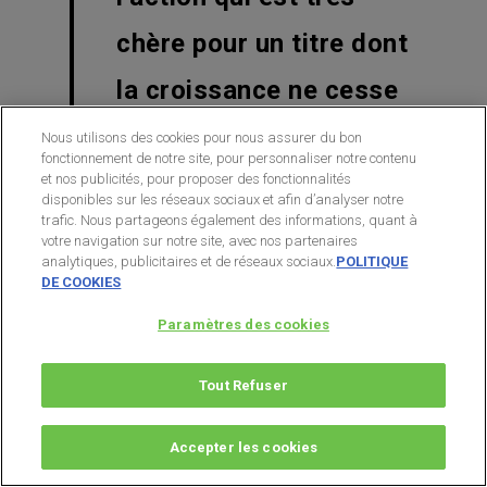
chère pour un titre dont
la croissance ne cesse
de ralentir
(+8%
Nous utilisons des cookies pour nous assurer du bon
fonctionnement de notre site, pour personnaliser notre contenu
d’utilisateurs actifs entre
et nos publicités, pour proposer des fonctionnalités
disponibles sur les réseaux sociaux et afin d’analyser notre
trafic. Nous partageons également des informations, quant à
début 2018 et 2019,
votre navigation sur notre site, avec nos partenaires
analytiques, publicitaires et de réseaux sociaux.
POLITIQUE
contre +17% entre 2016
DE COOKIES
et 2017 et +13% entre
Paramètres des cookies
2017 et 2018).
Tout Refuser
Accepter les cookies
En revanche, si