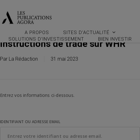
Skip
to
main
A PROPOS
SITES D’ACTUALITÉ
content
SOLUTIONS D’INVESTISSEMENT
BIEN INVESTIR
Instructions de trade sur WHR
Par
La Rédaction
31 mai 2023
Entrez vos informations ci-dessous.
IDENTIFIANT OU ADRESSE EMAIL