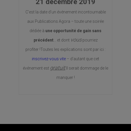
21 décembre 2019
C’est la date d’un événement incontournable
aux Publications Agora – toute une soirée
dédiée à
une opportunité de gain sans
vous
précédent
… et dont
pourriez
profiter !Toutes les explications sont par ici :
inscrivez-vous vite
– d’autant que cet
gratuit
événement est
.Il serait dommage de le
manquer !