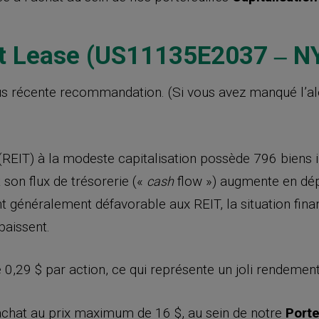
et Lease (US11135E2037
‒
NY
s récente recommandation. (Si vous avez manqué l’ale
(REIT) à la modeste capitalisation possède 796 biens 
 son flux de trésorerie («
flow ») augmente en dépi
cash
nt généralement défavorable aux REIT, la situation finan
baissent.
0,29 $ par action, ce qui représente un joli rendemen
achat au prix maximum de 16 $, au sein de notre
Porte