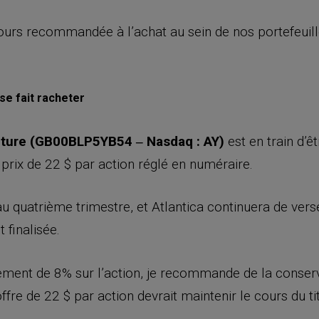
ours recommandée à l’achat au sein de nos portefeuil
se fait racheter
cture
(GB00BLP5YB54 ‒ Nasdaq : AY)
est en train d’ê
prix de 22 $ par action réglé en numéraire.
au quatrième trimestre, et Atlantica continuera de ver
 finalisée.
nt de 8% sur l’action, je recommande de la conserver
fre de 22 $ par action devrait maintenir le cours du ti