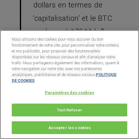
dollars en termes de
‘capitalisation’ et le BTC
seulement 175 Mds$…
Nous utilisons des cookies pour nous assurer du bon
Le bitcoin va pouvoir se
fonctionnement de notre site, pour personnaliser notre contenu
et nos publicités, pour proposer des fonctionnalités
tailler une place et a une
disponibles sur les réseaux sociaux et afin d’analyser notre
trafic. Nous partageons également des informations, quant à
votre navigation sur notre site, avec nos partenaires
bonne marge de
analytiques, publicitaires et de réseaux sociaux.
POLITIQUE
DE COOKIES
progression
.
Paramètres des cookies
C’est en tout cas ce que
Tout Refuser
clame Anthony
Accepter les cookies
Pompliano, analyste du