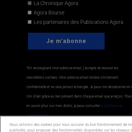
La Chronique Agora
Agora Bourse
Les partenaires des Publications Agora
*En renseignant mon adresse email, j'accepte de recevoir les
newsletters cochées. Mon adresse email restera strictement
confidentielle et ne sera jamais échangée. Je peux me désabonner en
clin d'œil grâce au lien présent dans chaque email que je reçois. Pour
en savoir plus sur mes droits, je peux consulter
la politique de
confidentialité.
.
Nous utilisons des cookies pour nous assurer du bon fonctionnement de notr
publicités, pour proposer des fonctionnalités disponibles sur les réseaux s