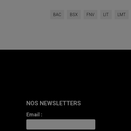
BAC
BSX
FNV
LIT
LMT
NOS NEWSLETTERS
Email :