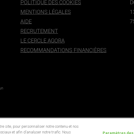
POLITIQUE DES COOKIES
D
MENTIONS LÉGALES
1
AIDE
7
RECRUTEMENT
LE CERCLE AGORA
RECOMMANDATIONS FINANCIÈRES
 un
e site, pour personnaliser notre contenu et nos
ociaux et afin d’analyser notre trafic. Nous
Paramètres des