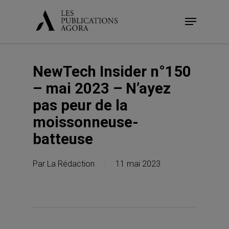
Skip
Menu
to
main
content
NewTech Insider n°150
– mai 2023 – N’ayez
pas peur de la
moissonneuse-
batteuse
Par
La Rédaction
11 mai 2023