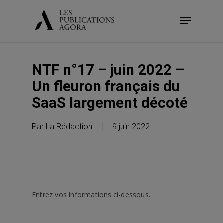
Skip
Menu
to
main
content
NTF n°17 – juin 2022 –
Un fleuron français du
SaaS largement décoté
Par
La Rédaction
9 juin 2022
Entrez vos informations ci-dessous.