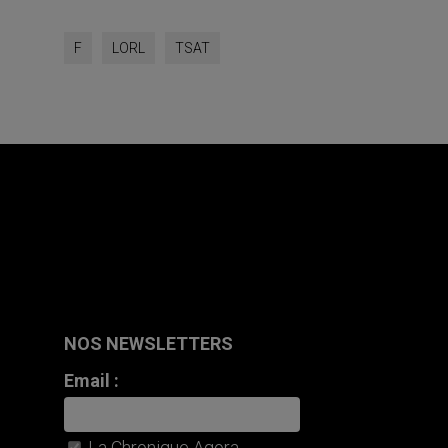
F
LORL
TSAT
NOS NEWSLETTERS
Email :
La Chronique Agora