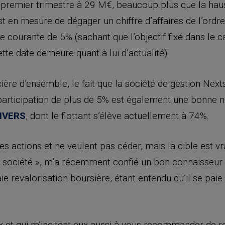
premier trimestre à 29 M€, beaucoup plus que la hau
st en mesure de dégager un chiffre d’affaires de l’ordr
 courante de 5% (sachant que l’objectif fixé dans le c
te date demeure quant à lui d’actualité).
ière d’ensemble, le fait que la société de gestion Next
 participation de plus de 5% est également une bonne no
IVERS
, dont le flottant s’élève actuellement à 74%.
s actions et ne veulent pas céder, mais la cible est vr
 société », m’a récemment confié un bon connaisseur
raie revalorisation boursière, étant entendu qu’il se p
x et qui m’incitent eux aussi à vous recommander de r