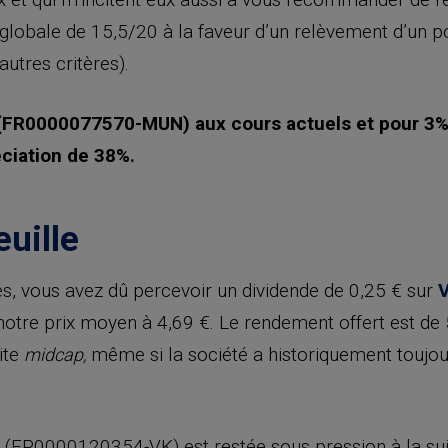
e globale de 15,5/20 à la faveur d’un relèvement d’un p
autres critères).
R0000077570-MUN) aux cours actuels et pour 3% d
éciation de 38%.
uille
s, vous avez dû percevoir un dividende de 0,25 € sur
re prix moyen à 4,69 €. Le rendement offert est de 5
ite
même si la société a historiquement toujour
midcap,
(FR0000120354-VK) est restée sous pression à la su