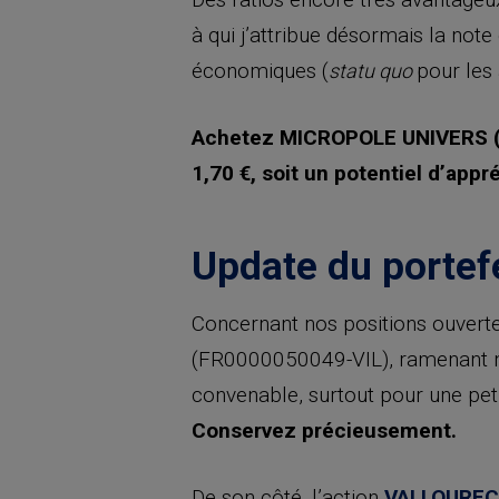
à qui j’attribue désormais la not
économiques (
pour les 
statu quo
Achetez MICROPOLE UNIVERS (F
1,70 €, soit un potentiel d’appr
Update du portefe
Concernant nos positions ouverte
(FR0000050049-VIL), ramenant not
convenable, surtout pour une pet
Conservez précieusement.
De son côté, l’action
VALLOUREC