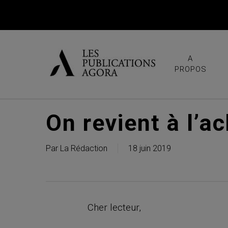
Skip
to
main
content
A
PROPOS
On revient à l’a
Par
La Rédaction
18 juin 2019
Cher lecteur,