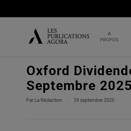
Skip
to
main
content
A
PROPOS
Oxford Dividend
Septembre 202
Par
La Rédaction
29 septembre 2025