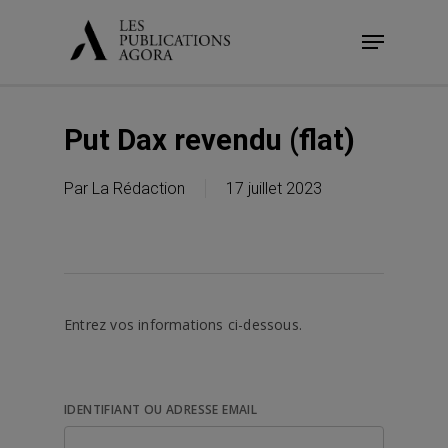
Skip
Menu
to
main
content
Put Dax revendu (flat)
Par
La Rédaction
17 juillet 2023
Entrez vos informations ci-dessous.
IDENTIFIANT OU ADRESSE EMAIL