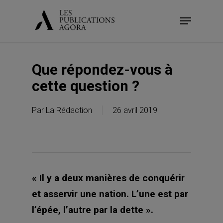
Skip
Menu
to
main
content
Que répondez-vous à
cette question ?
Par
La Rédaction
26 avril 2019
« Il y a deux manières de conquérir
et asservir une nation. L’une est par
l’épée, l’autre par la dette ».