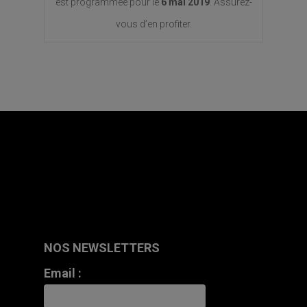
est programmée pour le
6 mai 2019
. Assurez-
vous d’en profiter.
NOS NEWSLETTERS
Email :