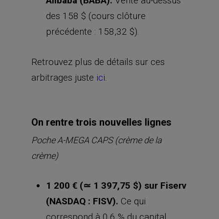
Alibaba (BABA).
Vente au-dessus
des 158 $ (cours clôture
précédente : 158,32 $).
Retrouvez plus de détails sur ces
arbitrages juste
ici
.
On rentre trois nouvelles lignes
Poche A-MEGA CAPS (crème de la
crème)
1 200 € (
≃
1 397,75 $) sur Fiserv
(NASDAQ : FISV).
Ce qui
correspond à 0,6 % du capital