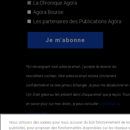
La Chronique Agora
Agora Bourse
Les partenaires des Publications Agora
*En renseignant mon adresse email, j'accepte de recevoir les
newsletters cochées. Mon adresse email restera strictement
confidentielle et ne sera jamais échangée. Je peux me désabonner en
clin d'œil grâce au lien présent dans chaque email que je reçois. Pour
en savoir plus sur mes droits, je peux consulter
la politique de
confidentialité.
.
Nous utilisons des cookies pour nous assurer du bon fonctionnement de notr
publicités, pour proposer des fonctionnalités disponibles sur les réseaux s