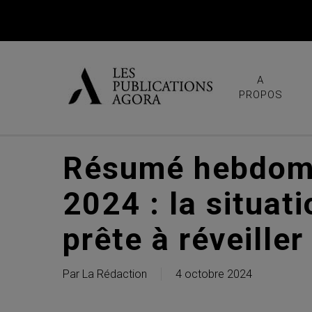
Skip
to
main
content
A
PROPOS
Résumé hebdoma
2024 : la situat
prête à réveiller 
Par
La Rédaction
4 octobre 2024