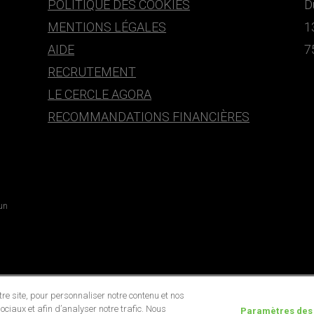
POLITIQUE DES COOKIES
D
MENTIONS LÉGALES
1
AIDE
7
RECRUTEMENT
LE CERCLE AGORA
RECOMMANDATIONS FINANCIÈRES
 un
e site, pour personnaliser notre contenu et nos
ociaux et afin d’analyser notre trafic. Nous
Paramètres des