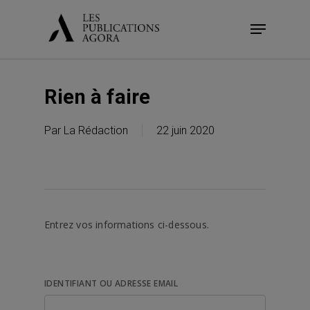
Skip
Menu
to
main
content
Rien à faire
Par
La Rédaction
22 juin 2020
Entrez vos informations ci-dessous.
IDENTIFIANT OU ADRESSE EMAIL