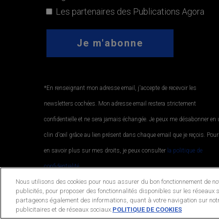
Les partenaires des Publications Agora
*En renseignant mon adresse email, j'accepte de recevoir les
newsletters cochées. Mon adresse email restera strictement
confidentielle et ne sera jamais échangée. Je peux me désabonner en
clin d'œil grâce au lien présent dans chaque email que je reçois. Pour
en savoir plus sur mes droits, je peux consulter
la politique de
confidentialité.
.
Nous utilisons des cookies pour nous assurer du bon fonctionnement de notr
publicités, pour proposer des fonctionnalités disponibles sur les réseaux s
partageons également des informations, quant à votre navigation sur notr
© 2026 Publications Agora. All Rights Reserved.
publicitaires et de réseaux sociaux.
POLITIQUE DE COOKIES