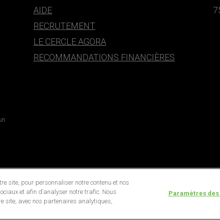
AIDE
7
RECRUTEMENT
LE CERCLE AGORA
RECOMMANDATIONS FINANCIÈRES
 un
e site, pour personnaliser notre contenu et nos
ociaux et afin d’analyser notre trafic. Nous
Paramètres des
e site, avec nos partenaires analytiques,