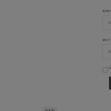
IDEN
MOT 
Se
SOUN