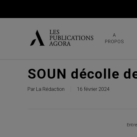
Skip
to
main
content
A
PROPOS
SOUN décolle de
Par
La Rédaction
16 février 2024
Entre