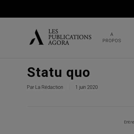
Skip
to
main
content
A
PROPOS
Statu quo
Par
La Rédaction
1 juin 2020
Entre