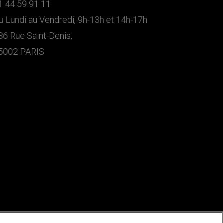
1 44 59 91 11
u Lundi au Vendredi, 9h-13h et 14h-17h
36 Rue Saint-Denis,
5002 PARIS