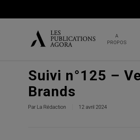
Skip
to
main
content
A
PROPOS
Suivi n°125 – V
Brands
Par
La Rédaction
12 avril 2024