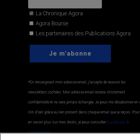
La Chronique Agora
Agora Bourse
Les partenaires des Publications Agora
*En renseignant mon adresse email, j'accepte de recevoir les
newsletters cochées. Mon adresse email restera strictement
confidentielle et ne sera jamais échangée. Je peux me désabonner en
clin d'œil grâce au lien présent dans chaque email que je reçois. Pour
en savoir plus sur mes droits, je peux consulter
la politique de
confidentialité.
.