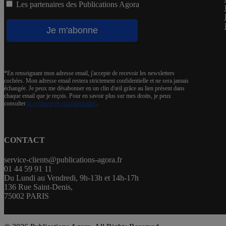
Les partenaires des Publications Agora
*En renseignant mon adresse email, j'accepte de recevoir les newsletters
cochées. Mon adresse email restera strictement confidentielle et ne sera jamais
échangée. Je peux me désabonner en un clin d'œil grâce au lien présent dans
chaque email que je reçois. Pour en savoir plus sur mes droits, je peux
consulter
la politique de confidentialité.
.
CONTACT
service-clients@publications-agora.fr
01 44 59 91 11
Du Lundi au Vendredi, 9h-13h et 14h-17h
136 Rue Saint-Denis,
75002 PARIS