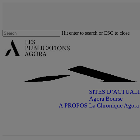
Skip
to
main
content
Hit enter to search or ESC to close
Close
Search
SITES D’ACTUAL
Agora Bourse
A PROPOS
La Chronique Agora