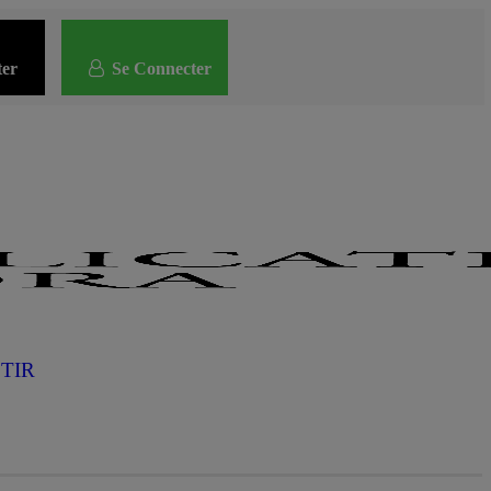
Close
ter
Se Connecter
Menu
STIR