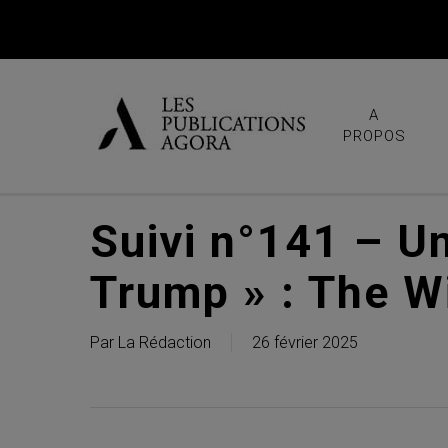
Skip
to
main
content
A
PROPOS
Suivi n°141 – Un
Trump » : The W
Par
La Rédaction
26 février 2025