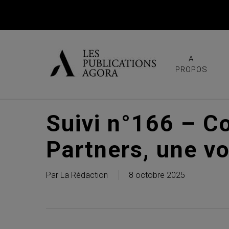
Skip
to
main
content
A
PROPOS
Suivi n°166 – C
Partners, une vo
Par
La Rédaction
8 octobre 2025