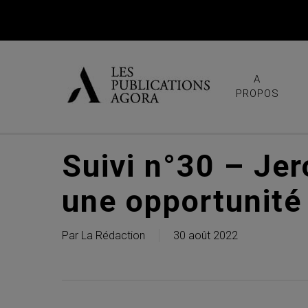
Skip
to
main
content
A
PROPOS
Suivi n°30 – Je
une opportunité
Par
La Rédaction
30 août 2022