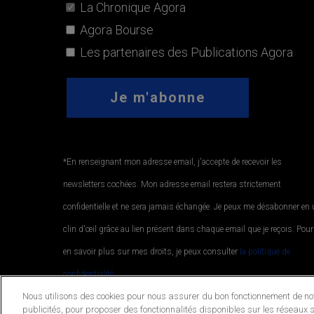
La Chronique Agora
Agora Bourse
Les partenaires des Publications Agora
*En renseignant mon adresse email, j'accepte de recevoir les
newsletters cochées. Mon adresse email restera strictement
confidentielle et ne sera jamais échangée. Je peux me désabonner en
clin d'œil grâce au lien présent dans chaque email que je reçois. Pour
en savoir plus sur mes droits, je peux consulter
la politique de
confidentialité.
.
Nous utilisons des cookies pour nous assurer du bon fonctionnement de notr
publicités, pour proposer des fonctionnalités disponibles sur les réseaux s