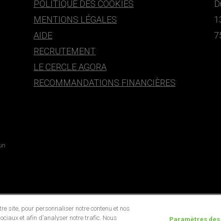
POLITIQUE DES COOKIES
D
MENTIONS LÉGALES
1
AIDE
7
RECRUTEMENT
LE CERCLE AGORA
RECOMMANDATIONS FINANCIÈRES
 un
e site, pour personnaliser notre contenu et nos
ociaux et afin d’analyser notre trafic. Nous
Paramètres des