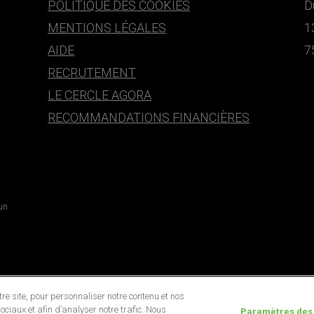
POLITIQUE DES COOKIES
D
MENTIONS LÉGALES
1
AIDE
7
RECRUTEMENT
LE CERCLE AGORA
RECOMMANDATIONS FINANCIÈRES
 un
e site, pour personnaliser notre contenu et nos
ociaux et afin d’analyser notre trafic. Nous
Paramètres des