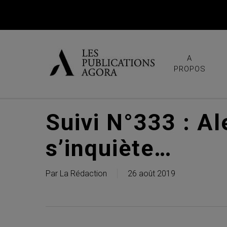
Skip
to
main
content
A
PROPOS
Suivi N°333 : Al
s’inquiète…
Par
La Rédaction
26 août 2019