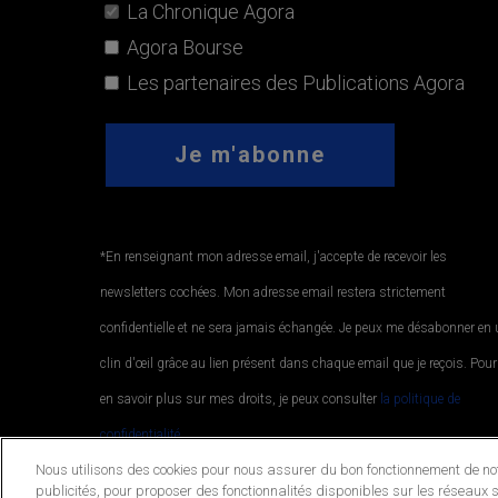
La Chronique Agora
Agora Bourse
Les partenaires des Publications Agora
*En renseignant mon adresse email, j'accepte de recevoir les
newsletters cochées. Mon adresse email restera strictement
confidentielle et ne sera jamais échangée. Je peux me désabonner en
clin d'œil grâce au lien présent dans chaque email que je reçois. Pour
en savoir plus sur mes droits, je peux consulter
la politique de
confidentialité.
.
Nous utilisons des cookies pour nous assurer du bon fonctionnement de notr
publicités, pour proposer des fonctionnalités disponibles sur les réseaux s