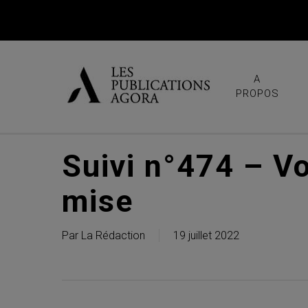
Skip
to
main
content
A
PROPOS
Suivi n°474 – Vo
mise
Par
La Rédaction
19 juillet 2022