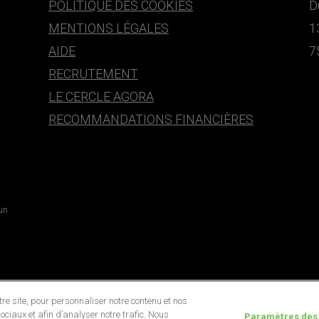
POLITIQUE DES COOKIES
D
MENTIONS LÉGALES
1
AIDE
7
RECRUTEMENT
LE CERCLE AGORA
RECOMMANDATIONS FINANCIÈRES
 un
e site, pour personnaliser notre contenu et nos
ociaux et afin d’analyser notre trafic. Nous
Paramètres des