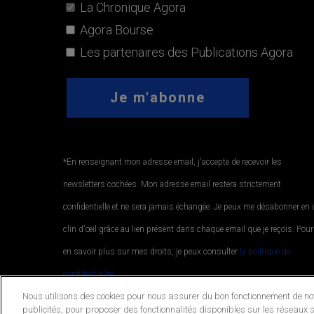
La Chronique Agora
Agora Bourse
Les partenaires des Publications Agora
*En renseignant mon adresse email, j'accepte de recevoir les
newsletters cochées. Mon adresse email restera strictement
confidentielle et ne sera jamais échangée. Je peux me désabonner en
clin d'œil grâce au lien présent dans chaque email que je reçois. Pour
en savoir plus sur mes droits, je peux consulter
la politique de
confidentialité.
.
Nous utilisons des cookies pour nous assurer du bon fonctionnement de notr
publicités, pour proposer des fonctionnalités disponibles sur les réseaux s