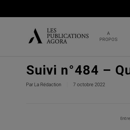
Skip
to
main
content
A
PROPOS
Suivi n°484 – Qu
Par
La Rédaction
7 octobre 2022
Entre