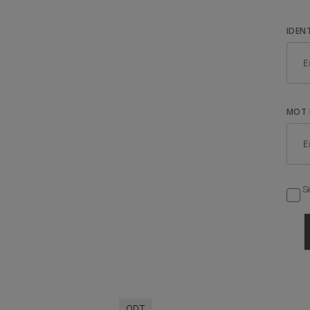
IDEN
MOT 
Se
QDT