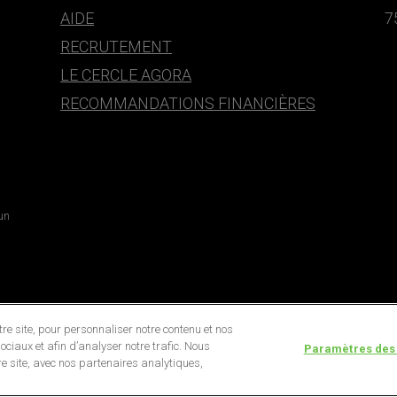
AIDE
7
RECRUTEMENT
LE CERCLE AGORA
RECOMMANDATIONS FINANCIÈRES
 un
e site, pour personnaliser notre contenu et nos
ociaux et afin d’analyser notre trafic. Nous
Paramètres des
e site, avec nos partenaires analytiques,