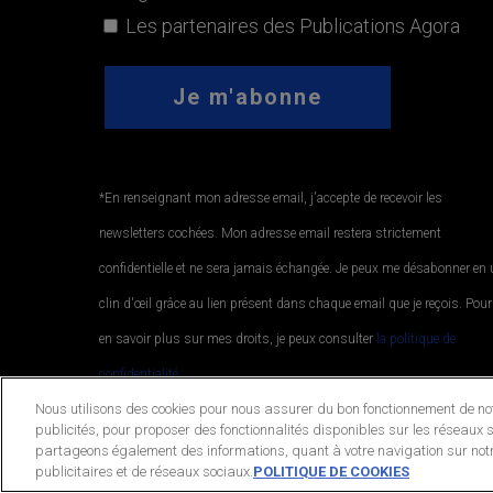
Les partenaires des Publications Agora
*En renseignant mon adresse email, j'accepte de recevoir les
newsletters cochées. Mon adresse email restera strictement
confidentielle et ne sera jamais échangée. Je peux me désabonner en
clin d'œil grâce au lien présent dans chaque email que je reçois. Pour
en savoir plus sur mes droits, je peux consulter
la politique de
confidentialité.
.
Nous utilisons des cookies pour nous assurer du bon fonctionnement de notr
publicités, pour proposer des fonctionnalités disponibles sur les réseaux s
partageons également des informations, quant à votre navigation sur notr
© 2026 Publications Agora. All Rights Reserved.
publicitaires et de réseaux sociaux.
POLITIQUE DE COOKIES