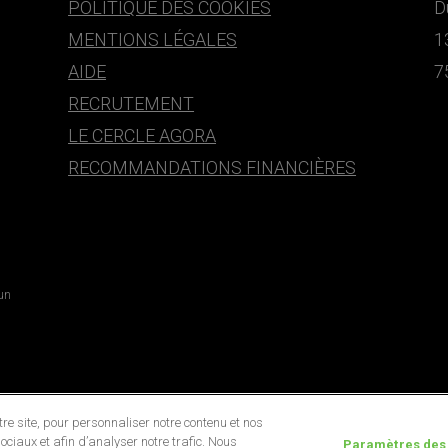
POLITIQUE DES COOKIES
D
MENTIONS LÉGALES
1
AIDE
7
RECRUTEMENT
LE CERCLE AGORA
RECOMMANDATIONS FINANCIÈRES
 un
e site, pour personnaliser notre contenu et nos
ociaux et afin d’analyser notre trafic. Nous
Paramètres des