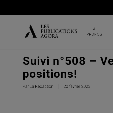
Skip
to
main
content
A
PROPOS
Suivi n°508 – V
positions!
Par
La Rédaction
20 février 2023