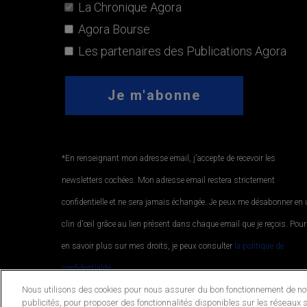
La Chronique Agora
Agora Bourse
Les partenaires des Publications Agora
*En renseignant mon adresse email, j'accepte de recevoir les
newsletters cochées. Mon adresse email restera strictement
confidentielle et ne sera jamais échangée. Je peux me désabonner en
clin d'œil grâce au lien présent dans chaque email que je reçois. Pour
en savoir plus sur mes droits, je peux consulter
la politique de
confidentialité.
.
Nous utilisons des cookies pour nous assurer du bon fonctionnement de notr
publicités, pour proposer des fonctionnalités disponibles sur les réseaux s