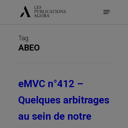
Skip
Menu
to
main
content
Tag
ABEO
eMVC n°412 –
Quelques arbitrages
au sein de notre