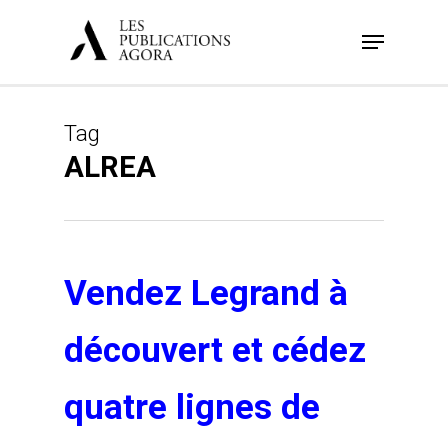
Skip
Menu
to
main
content
Tag
ALREA
Vendez Legrand à
découvert et cédez
quatre lignes de