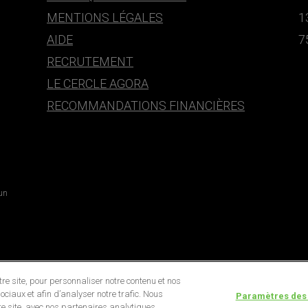
MENTIONS LÉGALES
1
AIDE
7
RECRUTEMENT
LE CERCLE AGORA
RECOMMANDATIONS FINANCIÈRES
 un
e site, pour personnaliser notre contenu et nos
ociaux et afin d’analyser notre trafic. Nous
Paramètres des
e site, avec nos partenaires analytiques,