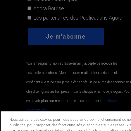
Agora Bourse
Les partenaires des Publications Agora
*En renseignant mon adresse email, j'accepte de recevoir les
newsletters cochées. Mon adresse email restera strictement
confidentielle et ne sera jamais échangée. Je peux me désabonner en
clin d'œil grâce au lien présent dans chaque email que je reçois. Pour
en savoir plus sur mes droits, je peux consulter
la politique de
confidentialité.
.
Nous utilisons des cookies pour nous assurer du bon fonctionnement de notr
publicités, pour proposer des fonctionnalités disponibles sur les réseaux s
partageons également des informations, quant à votre navigation sur notr