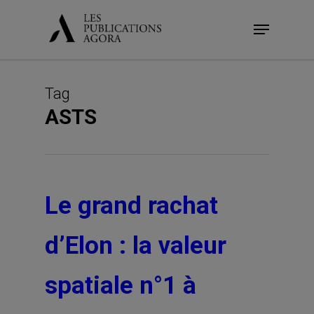
Skip
Menu
to
main
content
Tag
ASTS
Le grand rachat
d’Elon : la valeur
spatiale n°1 à