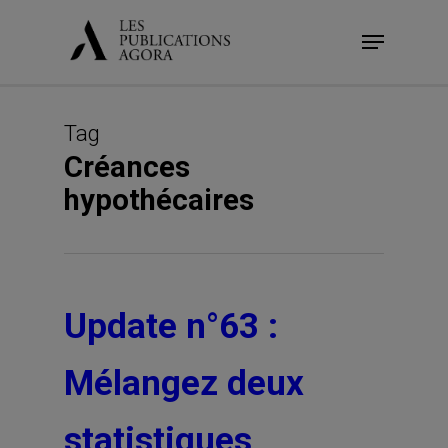
Skip
Menu
to
main
content
Tag
Créances
hypothécaires
Update n°63 :
Mélangez deux
statistiques