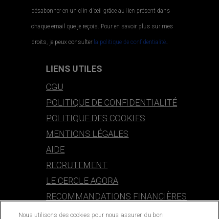
désabonner en un clin d'œil grâce au lien présent dans
chaque email que je reçois. Pour en savoir plus sur mes
droits, je peux consulter
la politique de confidentialité.
.
LIENS UTILES
CGU
POLITIQUE DE CONFIDENTIALITÉ
POLITIQUE DES COOKIES
MENTIONS LÉGALES
AIDE
RECRUTEMENT
LE CERCLE AGORA
RECOMMANDATIONS FINANCIÈRES
Nous utilisons des cookies pour nous assurer du bon