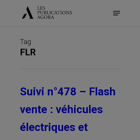
Skip
Menu
to
main
content
Tag
FLR
Suivi n°478 – Flash
vente : véhicules
électriques et