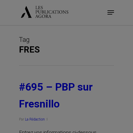
Skip
Menu
to
main
content
Tag
FRES
#695 – PBP sur
Fresnillo
Par
La Rédaction
Entrez vos informations ci-dessous.