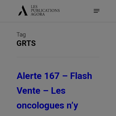
Skip
Menu
to
main
content
Tag
GRTS
Alerte 167 – Flash
Vente – Les
oncologues n’y