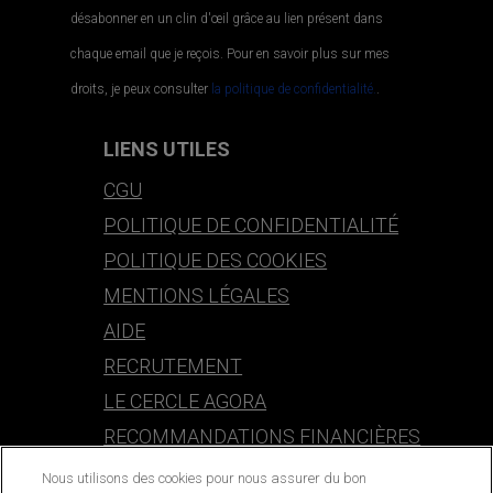
désabonner en un clin d'œil grâce au lien présent dans
chaque email que je reçois. Pour en savoir plus sur mes
droits, je peux consulter
la politique de confidentialité.
.
LIENS UTILES
CGU
POLITIQUE DE CONFIDENTIALITÉ
POLITIQUE DES COOKIES
MENTIONS LÉGALES
AIDE
RECRUTEMENT
LE CERCLE AGORA
RECOMMANDATIONS FINANCIÈRES
Nous utilisons des cookies pour nous assurer du bon