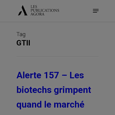
Skip
Menu
to
main
content
Tag
GTII
Alerte 157 – Les
biotechs grimpent
quand le marché