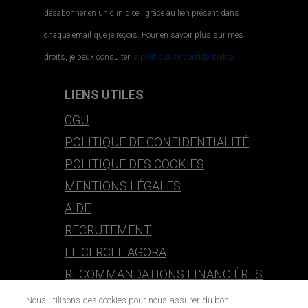
désabonner en un clin d'œil grâce au lien présent dans
chaque email que je reçois. Pour en savoir plus sur mes
droits, je peux consulter
la politique de confidentialité.
.
LIENS UTILES
CGU
POLITIQUE DE CONFIDENTIALITÉ
POLITIQUE DES COOKIES
MENTIONS LÉGALES
AIDE
RECRUTEMENT
LE CERCLE AGORA
RECOMMANDATIONS FINANCIÈRES
Nous utilisons des cookies pour nous assurer du bon