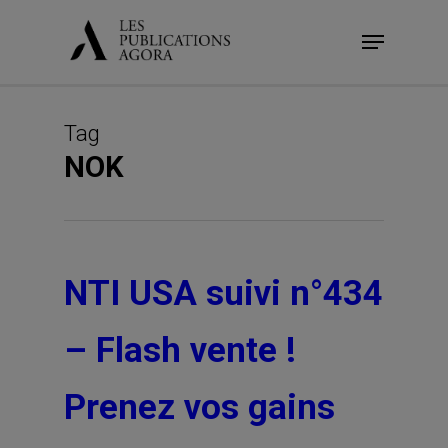
Skip
Menu
to
main
content
Tag
NOK
NTI USA suivi n°434
– Flash vente !
Prenez vos gains