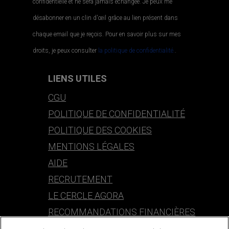
confidentielle et ne sera jamais échangée. Je peux me
désabonner en un clin d'œil grâce au lien présent dans
chaque email que je reçois. Pour en savoir plus sur mes
droits, je peux consulter
la politique de confidentialité.
.
LIENS UTILES
CGU
POLITIQUE DE CONFIDENTIALITÉ
POLITIQUE DES COOKIES
MENTIONS LÉGALES
AIDE
RECRUTEMENT
LE CERCLE AGORA
RECOMMANDATIONS FINANCIÈRES