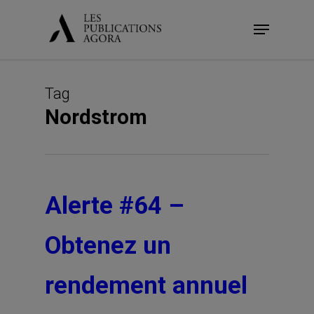
Skip
Menu
to
main
content
Tag
Nordstrom
Alerte #64 –
Obtenez un
rendement annuel